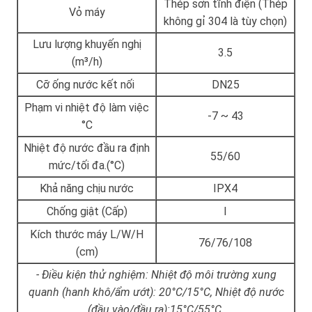
Thép sơn tĩnh điện (Thép
Vỏ máy
không gỉ 304 là tùy chọn)
Lưu lượng khuyến nghị
3.5
(m³/h)
Cỡ ống nước kết nối
DN25
Phạm vi nhiệt độ làm việc
-7 ~ 43
°C
Nhiệt độ nước đầu ra định
55/60
mức/tối đa.(°C)
Khả năng chịu nước
IPX4
Chống giật (Cấp)
I
Kích thước máy L/W/H
76/76/108
(cm)
- Điều kiện thử nghiệm: Nhiệt độ môi trường xung
quanh (hanh khô/ẩm ướt): 20°C/15°C, Nhiệt độ nước
(đầu vào/đầu ra):15°C/55°C.