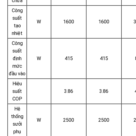
chứa
Công
suất
W
1600
1600
tạo
nhiệt
Công
suất
định
W
415
415
mức
đầu vào
Hiệu
suất
3.86
3.86
COP
Hệ
thống
W
2500
2500
sưởi
phụ