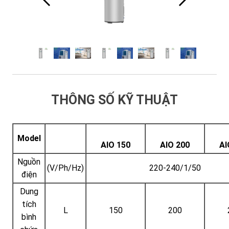
THÔNG SỐ KỸ THUẬT
Model
AIO 150
AIO 200
AI
Nguồn
(V/Ph/Hz)
220-240/1/50
điện
Dung
tích
L
150
200
bình