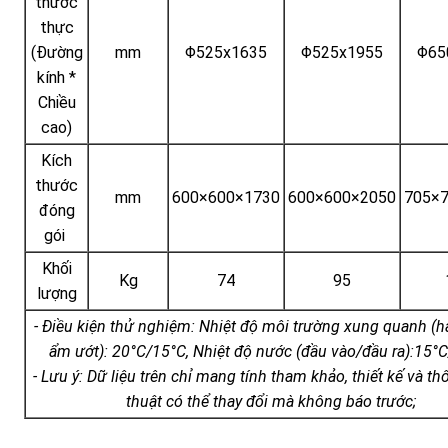
thước
thực
(Đường
mm
Φ525x1635
Φ525x1955
Φ65
kính *
Chiều
cao)
Kích
thước
mm
600×600×1730
600×600×2050
705×
đóng
gói
Khối
Kg
74
95
lượng
- Điều kiện thử nghiệm: Nhiệt độ môi trường xung quanh (
ẩm ướt): 20°C/15°C, Nhiệt độ nước (đầu vào/đầu ra):15°
- Lưu ý: Dữ liệu trên chỉ mang tính tham khảo, thiết kế và th
thuật có thể thay đổi mà không báo trước;