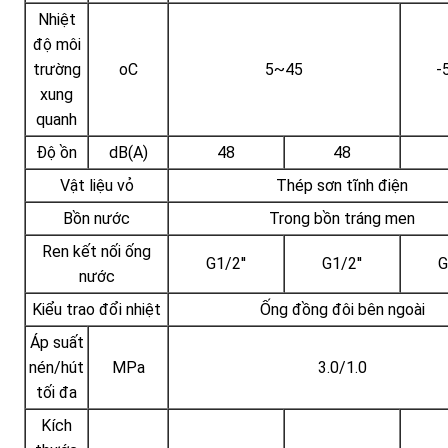
Nhiệt
độ môi
trường
oC
5~45
-
xung
quanh
Độ ồn
dB(A)
48
48
Vật liệu vỏ
Thép sơn tĩnh điện
Bồn nước
Trong bồn tráng men
Ren kết nối ống
G1/2''
G1/2''
G
nước
Kiểu trao đổi nhiệt
Ống đồng đôi bên ngoài
Áp suất
nén/hút
MPa
3.0/1.0
tối đa
Kích