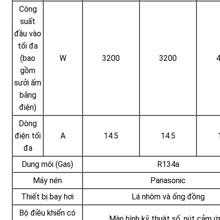
Công
suất
đầu vào
tối đa
(bao
W
3200
3200
gồm
sưởi ấm
bằng
điện)
Dòng
điện tối
A
14.5
14.5
đa
Dung môi (Gas)
R134a
Máy nén
Panasonic
Thiết bị bay hơi
Lá nhôm và ống đồng
Bộ điều khiển có
Màn hình kỹ thuật số, nút cảm ứ