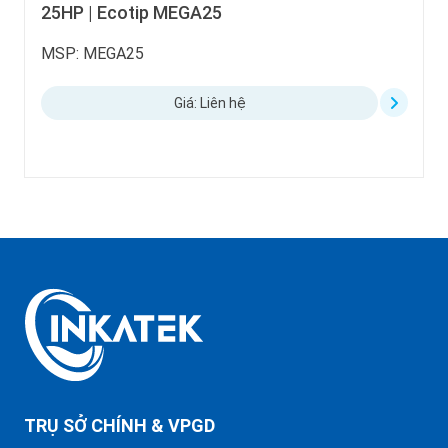
| Ecotip MEGA25
Mega Ec
MEGA25
MSP: ME
Giá: Liên hệ
TRỤ SỞ CHÍNH & VPGD