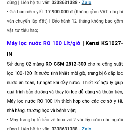
dùng | Liên hệ tư vấn:
0338631388
-
Zalo
• Giá bán niêm yết:
17.900.000 đ
(Không gồm VAT, chi phí
vận chuyển lắp đặt) | Bảo hành 12 tháng không bao gồm
vật tư tiêu hao;
Máy lọc nước RO 10
0 Lít/giờ
| Kensi KS1027
-
IN
Sử dụng 02 màng
RO CSM 2812-300
cho ra công suất
lọc 100-120 lít nước tinh khiết mỗi giờ, trang bị 6 cấp lọc
nước an toàn, tự ngắt khi đầy nước. Thiết kế hợp lý giúp
quá trình bảo dưỡng và thay lõi lọc dễ dàng và thuận tiện;
Máy lọc nước RO 100 l/h thích hợp cho các cơ sở y tế,
nhà hàng, trường học và bệnh viện;
• Máy trang bị tủ bảo vệ Inox với 2 vòi lấy nước cho người
dùng | Liên hệ tư vấn:
0338631388
-
Zalo