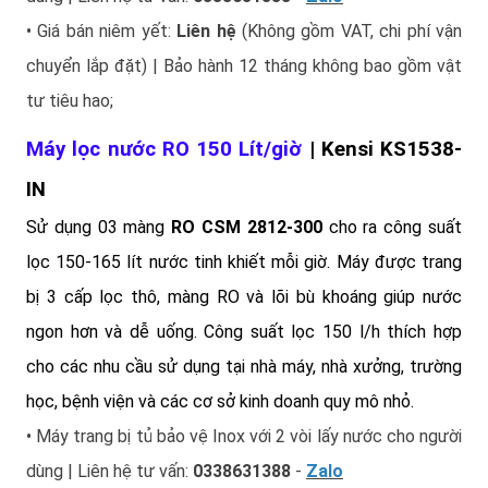
• Giá bán niêm yết:
Liên hệ
(Không gồm VAT, chi phí vận
chuyển lắp đặt) | Bảo hành 12 tháng không bao gồm vật
tư tiêu hao;
Máy lọc nước RO 15
0 Lít/giờ
| Kensi KS1538
-
IN
Sử dụng 03 màng
RO CSM 2812-300
cho ra công suất
lọc 150-165 lít nước tinh khiết mỗi giờ. Máy được trang
bị 3 cấp lọc thô, màng RO và lõi bù khoáng giúp nước
ngon hơn và dễ uống. Công suất lọc 150 l/h thích hợp
cho các nhu cầu sử dụng tại nhà máy, nhà xưởng, trường
học, bệnh viện và các cơ sở kinh doanh quy mô nhỏ.
• Máy trang bị tủ bảo vệ Inox với 2 vòi lấy nước cho người
dùng | Liên hệ tư vấn:
0338631388
-
Zalo