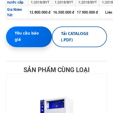
nước cấp
1:2018/BYT
1:2018/BYT
1:2018/BYT
1:2018
Giá Niêm
12.800.000 đ
16.300.000 đ
17.900.000 đ
Liên
Yết
Yêu cầu báo
Tải CATALOGE
giá
(.PDF)
SẢN PHẨM CÙNG LOẠI