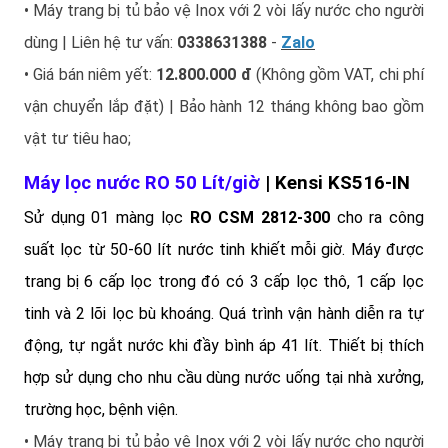
• Máy trang bị tủ bảo vệ Inox với 2 vòi lấy nước cho người
dùng | Liên hệ tư vấn:
0338631388
-
Zalo
• Giá bán niêm yết:
12.800.000 đ
(Không gồm VAT, chi phí
vận chuyển lắp đặt) | Bảo hành 12 tháng không bao gồm
vật tư tiêu hao;
Máy lọc nước RO 50 Lít/giờ
| Kensi KS516-IN
Sử dụng 01 màng lọc
RO CSM 2812-300
cho ra công
suất lọc từ 50-60 lít nước tinh khiết mỗi giờ. Máy được
trang bị 6 cấp lọc trong đó có 3 cấp lọc thô, 1 cấp lọc
tinh và 2 lõi lọc bù khoáng. Quá trình vận hành diễn ra tự
động, tự ngắt nước khi đầy bình áp 41 lít. Thiết bị thích
hợp sử dụng cho nhu cầu dùng nước uống tại nhà xưởng,
trường học, bệnh viện.
• Máy trang bị tủ bảo vệ Inox với 2 vòi lấy nước cho người