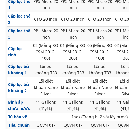
Cấp lọc thô
PP5 Micro 20
PP5 Micro 20
PP5 Micro 20
PP5 Mic
1
inch
inch
inch
inc
Cấp lọc thô
CTO 20 inch
CTO 20 inch
CTO 20 inch
CTO 20
2
Cấp lọc thô
PP1 Micro 20
PP1 Micro 20
PP1 Micro 20
PP1 Mic
3
inch
inch
inch
inc
02 (Màng RO
01 (Màng RO
05 (Màng RO
02 (Mà
Cấp lọc
CSM 2012-
CSM 2812-
CSM 2012-
CSM 2
tinh
100)
300)
100)
300
Cấp lọc bù
Lõi bù
Lõi bù
Lõi bù
Lõi 
khoáng 1
khoáng T33
khoáng T33
khoáng T33
khoán
Lõi diệt
Lõi diệt
Lõi diệt
Lõi d
Cấp lọc bù
khuẩn Nano
khuẩn Nano
khuẩn Nano
khuẩn
khoáng 2
Silver
Silver
Silver
Silv
Bình áp
11 Gallons
11 Gallons
11 Gallons
11 Gal
chứa nước
(41,6L)
(41,6L)
(41,6L)
(41,
Tủ bảo vệ
Inox (Trang bị 2 vòi lấy nước)
Tiêu chuẩn
QCVN 01-
QCVN 01-
QCVN 01-
QCVN