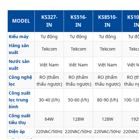
KS327-
KS516-
KS8510-
KS10
MODEL
IN
IN
IN
I
Kiểu máy
Tự động
Tự động
Tự động
Tự đ
Hãng sản
Tekcom
Tekcom
Tekcom
Tek
xuất
Nước sản
Việt Nam
Việt Nam
Việt Nam
Việt
xuất
Công nghệ
RO (thẩm
RO (thẩm
RO (thẩm
RO (
lọc
thấu ngược)
thấu ngược)
thấu ngược)
thấu n
Công suất
lọc trung
30-40 (l/h)
50-60 (l/h)
80-90 (l/h)
100-120
bình
Công suất
64W
128W
128W
19
tiêu thụ
Điện áp
220VAC/50Hz
220VAC/50Hz
220VAC/50Hz
220VAC