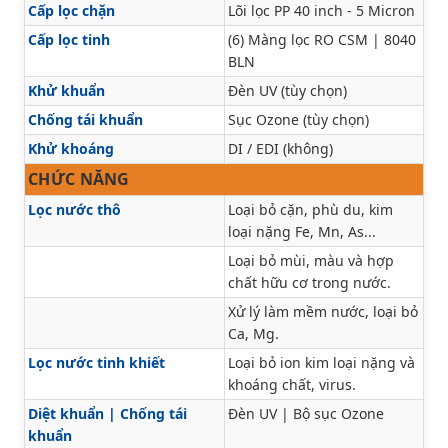
Cấp lọc chặn
Lõi lọc PP 40 inch - 5 Micron
Cấp lọc tinh
(6) Màng lọc RO CSM | 8040
BLN
Khử khuẩn
Đèn UV (tùy chọn)
Chống tái khuẩn
Sục Ozone (tùy chọn)
Khử khoáng
DI / EDI (không)
CHỨC NĂNG
Lọc nước thô
Loại bỏ cặn, phù du, kim
loại nặng Fe, Mn, As...
Loại bỏ mùi, màu và hợp
chất hữu cơ trong nước.
Xử lý làm mềm nước, loại bỏ
Ca, Mg.
Lọc nước tinh khiết
Loại bỏ ion kim loại nặng và
khoáng chất, virus.
Diệt khuẩn | Chống tái
Đèn UV | Bộ sục Ozone
khuẩn