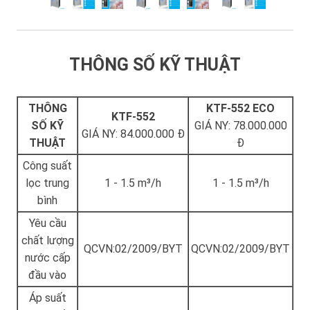
THÔNG SỐ KỸ THUẬT
THÔNG
KTF-552 ECO
KTF-552
SỐ KỸ
GIÁ NY: 78.000.000
GIÁ NY: 84.000.000 Đ
THUẬT
Đ
Công suất
lọc trung
1 - 1.5 m³/h
1 - 1.5 m³/h
bình
Yêu cầu
chất lượng
QCVN:02/2009/BYT
QCVN:02/2009/BYT
nước cấp
đầu vào
Áp suất