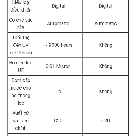
Kiểu loại
Digital
Digital
điều khiển
Cơ chế sục
Automatic
Automatic
rửa
Tuổi thọ
đèn UV
~ 9000 hours
Không
diệt khuẩn
Bộ siêu lọc
0.01 Micron
Không
UF
Bơm cấp
nước cho
Có
Không
hệ thống
lọc
Xuất xứ
vật liệu
G20
G20
chính