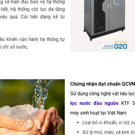
ng và hiện đại, bảo vệ hệ thống
 tiết; Hệ thống cột lọc đa tầng
iệu quả; Cải tiến đáng kể từ
iều khiển vận hành hệ thống tự
i chỉ số nước;
Chứng nhận đạt chuẩn QCVN
Sử dụng công nghệ vật liệu lọ
lọc nước đầu nguồn
KTF 5
máy sinh hoạt tại Việt Nam:
Loại bỏ vi khuẩn, vi rút
Xử lý mùi, màu, và kim l