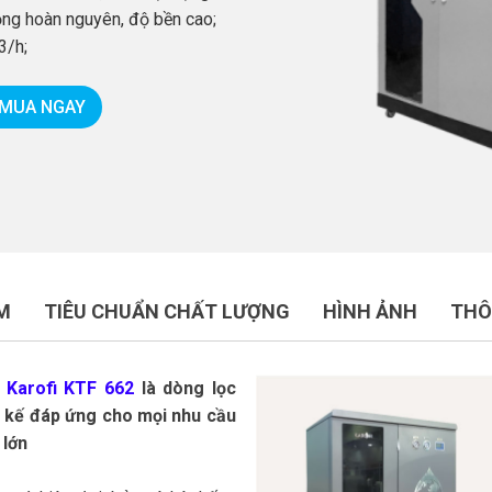
ộng hoàn nguyên, độ bền cao;
3/h;
MUA NGAY
M
TIÊU CHUẨN CHẤT LƯỢNG
HÌNH ẢNH
THÔ
 Karofi KTF 662
là dòng lọc
t kế đáp ứng cho mọi nhu cầu
 lớn