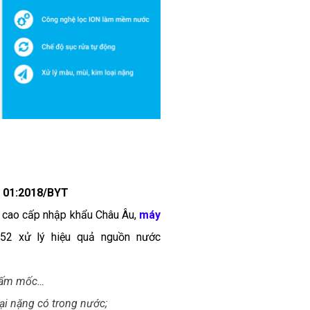
 01:2018/BYT
c cao cấp nhập khẩu Châu Âu,
máy
52
xử lý hiệu quả nguồn nước
, nấm mốc…
oại nặng có trong nước;