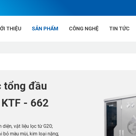
IỚI THIỆU
SẢN PHẨM
CÔNG NGHỆ
TIN TỨC
 tổng đầu
 KTF - 662
diện, vật liệu lọc từ G20;
 bỏ màu mùi, kim loại nặng;