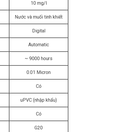
10 mg/l
Nước và muối tinh khiết
Digital
Automatic
~ 9000 hours
0.01 Micron
Có
uPVC (nhập khẩu)
Có
G20