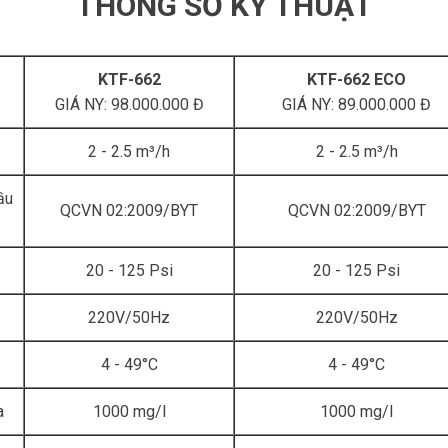
THÔNG SỐ KỸ THUẬT
KTF-662
KTF-662 ECO
GIÁ NY: 98.000.000 Đ
GIÁ NY: 89.000.000 Đ
2 - 2.5 m³/h
2 - 2.5 m³/h
ầu
QCVN 02:2009/BYT
QCVN 02:2009/BYT
20 - 125 Psi
20 - 125 Psi
220V/50Hz
220V/50Hz
4 - 49°C
4 - 49°C
a
1000 mg/l
1000 mg/l