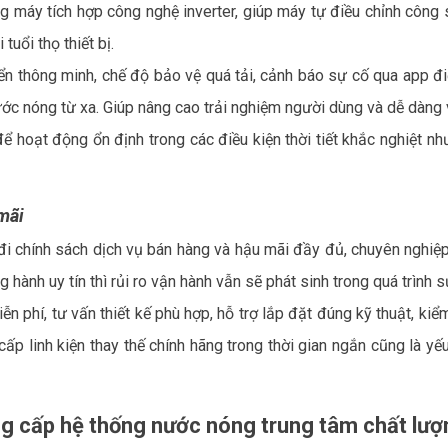
g máy tích hợp công nghệ inverter, giúp máy tự điều chỉnh công 
tuổi thọ thiết bị.
ển thông minh, chế độ bảo vệ quá tải, cảnh báo sự cố qua app đi
ước nóng từ xa. Giúp nâng cao trải nghiệm người dùng và dễ dàng 
để hoạt động ổn định trong các điều kiện thời tiết khắc nghiệt n
mãi
 đi chính sách dịch vụ bán hàng và hậu mãi đầy đủ, chuyên nghi
hành uy tín thì rủi ro vận hành vẫn sẽ phát sinh trong quá trình 
n phí, tư vấn thiết kế phù hợp, hỗ trợ lắp đặt đúng kỹ thuật, kiể
cấp linh kiện thay thế chính hãng trong thời gian ngắn cũng là y
ng cấp hệ thống nước nóng trung tâm chất lư