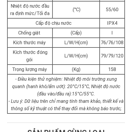
Nhiệt độ nước đầu
.(°C)
55/60
ra định mức/Tối đa
Cấp độ chịu nước
IPX4
Chống giật
(Cấp)
I
Kích thước máy
L/W/H(cm)
76/76/108
Kích thước đóng
L/W/H(cm)
79/79/120
gói
Trọng lượng máy
(Kg)
158
- Điều kiện thử nghiệm: Nhiệt độ môi trường xung
quanh (hanh khô/ẩm ướt): 20°C/15°C, Nhiệt độ nước
(đầu vào/đầu ra):15°C/55°C.
- Lưu ý: Dữ liệu trên chỉ mang tính tham khảo, thiết kế và
thông số kỹ thuật có thể thay đổi mà không báo trước;