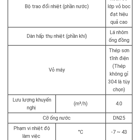
Bộ trao đổi nhiệt (phần nước)
lớp vỏ bọc
đạt hiệu
quả cao
Lá nhôm
Dàn hấp thụ nhiệt (phần khí)
ống đồng
Thép sơn
tĩnh điện
(Thép
Vỏ máy
không gỉ
304 là tùy
chọn)
Lưu lượng khuyến
(m³/h)
4.0
nghị
Cỡ ống nước
DN25
Phạm vi nhiệt độ
°C
-7 ~ 43
làm việc