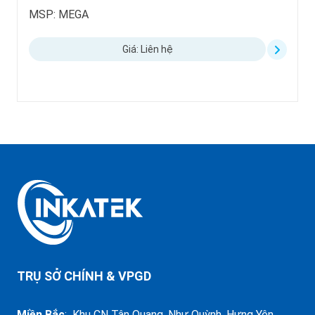
MSP: MEGA
Giá: Liên hệ
TRỤ SỞ CHÍNH & VPGD
Miền Bắc
: Khu CN Tân Quang, Như Quỳnh, Hưng Yên