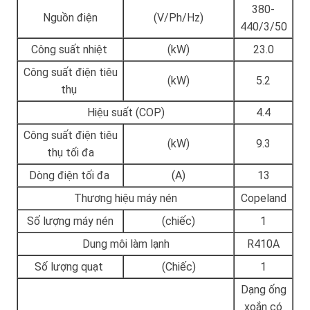
380-
Nguồn điện
(V/Ph/Hz)
440/3/50
Công suất nhiệt
(kW)
23.0
Công suất điện tiêu
(kW)
5.2
thụ
Hiệu suất (COP)
4.4
Công suất điện tiêu
(kW)
9.3
thụ tối đa
Dòng điện tối đa
(A)
13
Thương hiệu máy nén
Copeland
Số lượng máy nén
(chiếc)
1
Dung môi làm lạnh
R410A
Số lượng quạt
(Chiếc)
1
Dạng ống
xoắn có