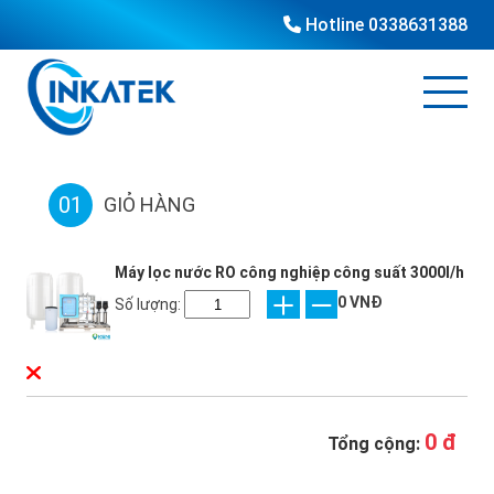
Hotline
0338631388
01
GIỎ HÀNG
Máy lọc nước RO công nghiệp công suất 3000l/h
0 VNĐ
Số lượng:
0 đ
Tổng cộng: