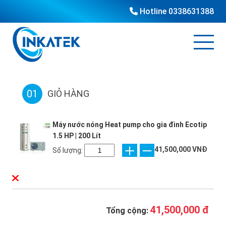
Hotline
0338631388
01
GIỎ HÀNG
Máy nước nóng Heat pump cho gia đình Ecotip
1.5 HP | 200 Lít
41,500,000 VNĐ
Số lượng:
41,500,000 đ
Tổng cộng: