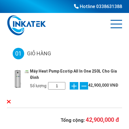
Hotline
0338631388
01
GIỎ HÀNG
Máy Heat Pump Ecotip All In One 250L Cho Gia
Đình
42,900,000 VNĐ
Số lượng:
42,900,000 đ
Tổng cộng: